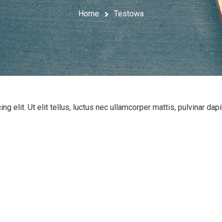
Home
Testowa
 elit. Ut elit tellus, luctus nec ullamcorper mattis, pulvinar dap