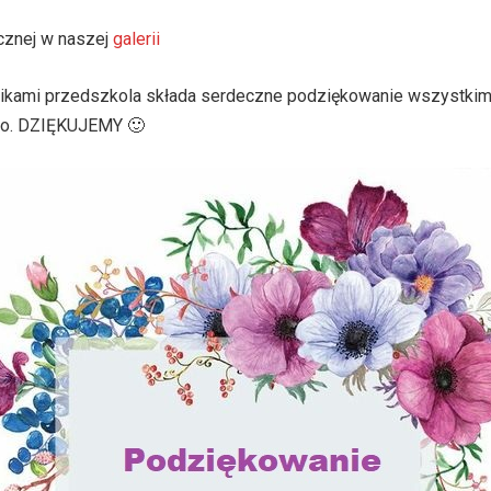
icznej w naszej
galerii
nikami przedszkola składa serdeczne podziękowanie wszystki
go. DZIĘKUJEMY 🙂