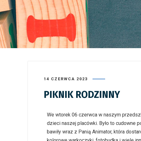
14 CZERWCA 2023
PIKNIK RODZINNY
We wtorek 06 czerwca w naszym przedszkol
dzieci naszej placówki. Było to cudowne po
bawiły wraz z Panią Animator, która dosta
kolorowe warkoczyki, fotobudka i wiele in