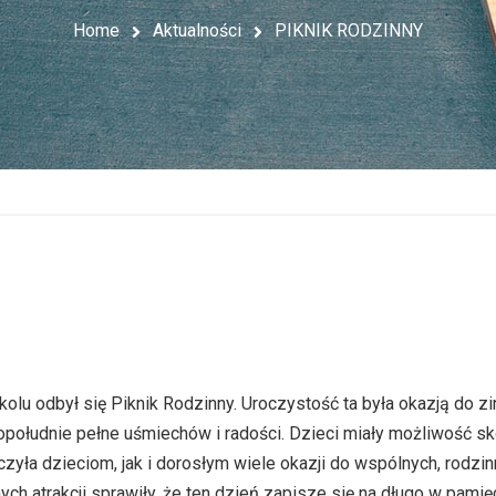
Home
Aktualności
PIKNIK RODZINNY
u odbył się Piknik Rodzinny. Uroczystość ta była okazją do z
południe pełne uśmiechów i radości. Dzieci miały możliwość skor
rczyła dzieciom, jak i dorosłym wiele okazji do wspólnych, rodz
nych atrakcji sprawiły, że ten dzień zapisze się na długo w pam