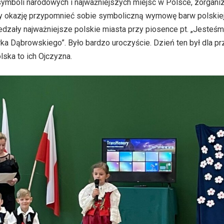
ymboli narodowych i najważniejszych miejsc w Polsce, zorgani
y okazję przypomnieć sobie symboliczną wymowę barw polskiej f
edzały najważniejsze polskie miasta przy piosence pt. „Jesteśm
a Dąbrowskiego”. Było bardzo uroczyście. Dzień ten był dla p
lska to ich Ojczyzna.