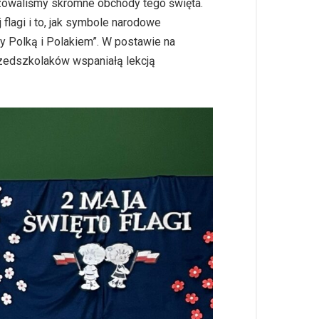
zowaliśmy skromne obchody tego święta.
lagi i to, jak symbole narodowe
y Polką i Polakiem”. W postawie na
rzedszkolaków wspaniałą lekcją