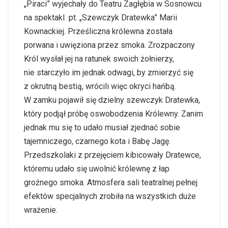
„Piraci” wyjechały do Teatru Zagłębia w Sosnowcu
na spektakl pt. „Szewczyk Dratewka” Marii
Kownackiej. Prześliczna królewna została
porwana i uwięziona przez smoka. Zrozpaczony
Król wysłał jej na ratunek swoich żołnierzy,
nie starczyło im jednak odwagi, by zmierzyć się
z okrutną bestią, wrócili więc okryci hańbą.
W zamku pojawił się dzielny szewczyk Dratewka,
który podjął próbę oswobodzenia Królewny. Zanim
jednak mu się to udało musiał zjednać sobie
tajemniczego, czarnego kota i Babę Jagę.
Przedszkolaki z przejęciem kibicowały Dratewce,
któremu udało się uwolnić królewnę z łap
groźnego smoka. Atmosfera sali teatralnej pełnej
efektów specjalnych zrobiła na wszystkich duże
wrażenie.