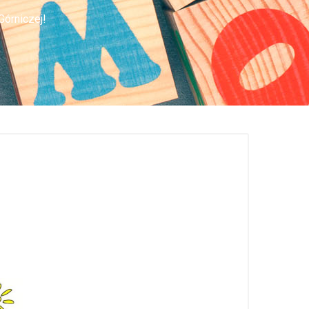
órniczej!