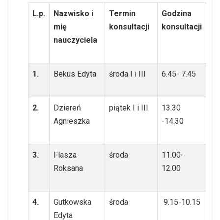
L.p.
Nazwisko i
Termin
Godzina
mię
konsultacji
konsultacji
nauczyciela
1.
Bekus Edyta
środa I i III
6.45- 7.45
2.
Dziereń
piątek I i III
13.30
Agnieszka
-14.30
3.
Flasza
środa
11.00-
Roksana
12.00
4.
Gutkowska
środa
9.15-10.15
Edyta