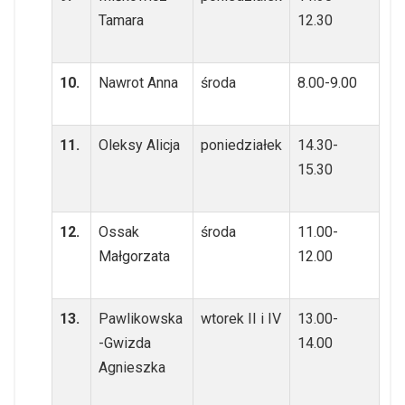
Tamara
12.30
10.
Nawrot Anna
środa
8.00-9.00
11.
Oleksy Alicja
poniedziałek
14.30-
15.30
12.
Ossak
środa
11.00-
Małgorzata
12.00
13.
Pawlikowska
wtorek II i IV
13.00-
-Gwizda
14.00
Agnieszka