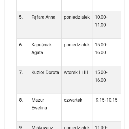
5.
Fąfara Anna
poniedziałek
10.00-
11.00
6.
Kapuśniak
poniedziałek
15.00-
Agata
16.00
7.
Kuzior Dorota
wtorek I i III
15.00-
16.00
8.
Mazur
czwartek
9.15-10.15
Ewelina
9.
Miśkowicz
poniedziałek
11.30-