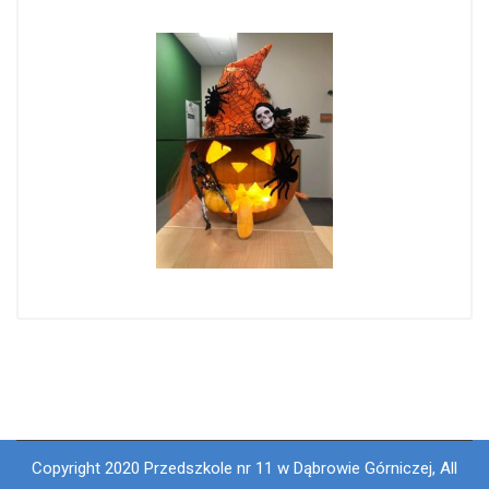
Copyright 2020 Przedszkole nr 11 w Dąbrowie Górniczej, All