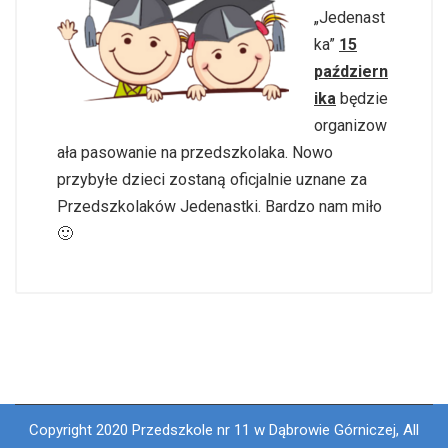
„Jedenast
ka”
15
październ
ika
będzie
organizow
ała pasowanie na przedszkolaka. Nowo
przybyłe dzieci zostaną oficjalnie uznane za
Przedszkolaków Jedenastki. Bardzo nam miło
🙂
Copyright 2020 Przedszkole nr 11 w Dąbrowie Górniczej, All