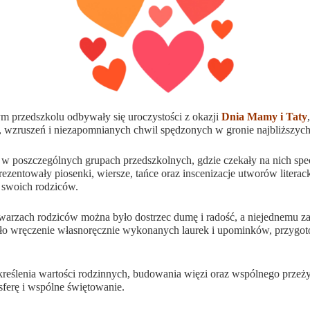
 przedszkolu odbywały się uroczystości z okazji
Dnia Mamy i Taty
i, wzruszeń i niezapomnianych chwil spędzonych w gronie najbliższych
 w poszczególnych grupach przedszkolnych, gdzie czekały na nich spe
entowały piosenki, wiersze, tańce oraz inscenizacje utworów literac
o swoich rodziców.
warzach rodziców można było dostrzec dumę i radość, a niejednemu za
o wręczenie własnoręcznie wykonanych laurek i upominków, przygotow
kreślenia wartości rodzinnych, budowania więzi oraz wspólnego prz
ferę i wspólne świętowanie.