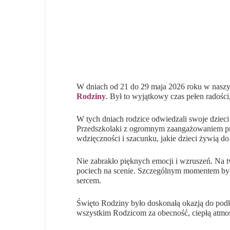
W dniach od 21 do 29 maja 2026 roku w naszym
Rodziny
. Był to wyjątkowy czas pełen radośc
W tych dniach rodzice odwiedzali swoje dzieci
Przedszkolaki z ogromnym zaangażowaniem prez
wdzięczności i szacunku, jakie dzieci żywią d
Nie zabrakło pięknych emocji i wzruszeń. Na t
pociech na scenie. Szczególnym momentem był
sercem.
Święto Rodziny było doskonałą okazją do pod
wszystkim Rodzicom za obecność, ciepłą atmos