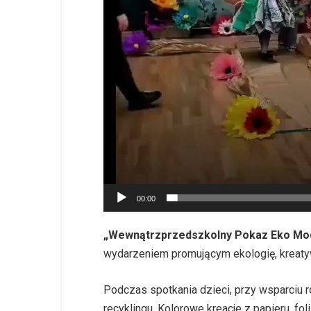
00:00
„Wewnątrzprzedszkolny
Pokaz Eko Mo
wydarzeniem promującym ekologię, kreat
Podczas spotkania dzieci, przy wsparciu 
recyklingu. Kolorowe kreacje z papieru, fo