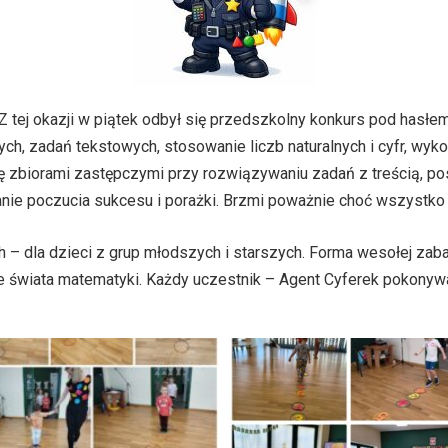
 tej okazji w piątek odbył się przedszkolny konkurs pod hasł
h, zadań tekstowych, stosowanie liczb naturalnych i cyfr, wyk
ę zbiorami zastępczymi przy rozwiązywaniu zadań z treścią, po
janie poczucia sukcesu i porażki. Brzmi poważnie choć wszystko
– dla dzieci z grup młodszych i starszych. Forma wesołej zab
 świata matematyki. Każdy uczestnik – Agent Cyferek pokonywa