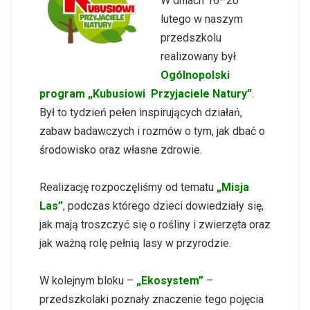
W dniach 16–20
lutego w naszym
przedszkolu
realizowany był
Ogólnopolski
program
„Kubusiowi Przyjaciele Natury”
.
Był to tydzień pełen inspirujących działań,
zabaw badawczych i rozmów o tym, jak dbać o
środowisko oraz własne zdrowie.
Realizację rozpoczęliśmy od tematu
„Misja
Las”
, podczas którego dzieci dowiedziały się,
jak mają troszczyć się o rośliny i zwierzęta oraz
jak ważną rolę pełnią lasy w przyrodzie.
W kolejnym bloku –
„Ekosystem”
–
przedszkolaki poznały znaczenie tego pojęcia