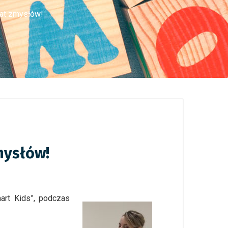
iat zmysłów!
mysłów!
art Kids”, podczas