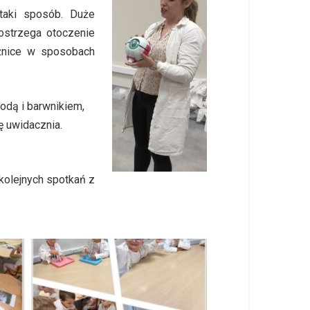
taki sposób. Duże
ostrzega otoczenie
óżnice w sposobach
odą i barwnikiem,
ę uwidacznia.
kolejnych spotkań z