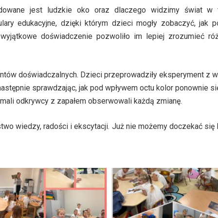
budowane jest ludzkie oko oraz dlaczego widzimy świat w 
lary edukacyjne, dzięki którym dzieci mogły zobaczyć, jak p
o wyjątkowe doświadczenie pozwoliło im lepiej zrozumieć r
entów doświadczalnych. Dzieci przeprowadziły eksperyment z w
następnie sprawdzając, jak pod wpływem octu kolor ponownie si
mali odkrywcy z zapałem obserwowali każdą zmianę.
wo wiedzy, radości i ekscytacji. Już nie możemy doczekać się 