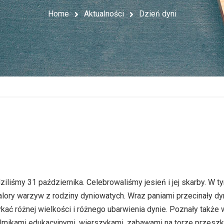
Home
Aktualności
Dzień dyni
iśmy 31 października. Celebrowaliśmy jesień i jej skarby. W ty
lory warzyw z rodziny dyniowatych. Wraz paniami przecinały dyn
kać różnej wielkości i różnego ubarwienia dynie. Poznały także 
filmikami edukacyjnymi, wierszykami, zabawami na torze przeszkó