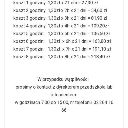
koszt 1 godziny:
1,30zł
x
21 dni = 27,3
0 zł
koszt 2 godziny
:
1,30zł
x 2h x
2
1
dni = 54,60
zł
koszt 3 godziny: 1,30zł x 3h x 21 dni = 81,90 zł
koszt 4 godziny: 1,30zł x 4h x 21 dni = 109,20zł
koszt 5
godzin
:
1,30zł x 5h x 21 dni = 136,50 zł
koszt 6
godzin
:
1,30
zł
x
6h x 21 dni = 163,80 zł
koszt 
7 
godzin
:
 1,30
zł 
 x
 7h x 21 dni = 191,10 zł
koszt 
8 
godzin
:
 1,30zł x 8h x 21 dni = 218,40 zł
W przypadku wątpliwości
prosimy o kontakt z dyrektorem przedszkola lub
intendentem
w godzinach 7.00 do 15.00, nr telefonu: 32 264 16
66