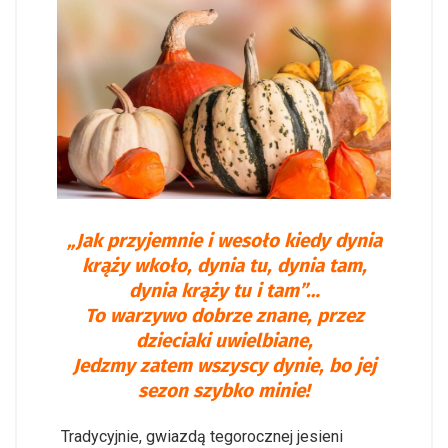
„Jak przyjemnie i wesoło kiedy dynia
krąży wkoło, dynia tu, dynia tam,
dynia krąży tu i tam”…
To warzywo dobrze znane, przez
dzieciaki uwielbiane,
Jedzmy zatem wszyscy dynie, bo jej
sezon szybko minie!
Tradycyjnie, gwiazdą tegorocznej jesieni